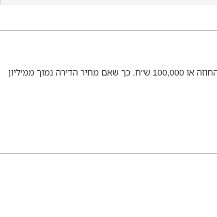
יש תפיסה שגויה לפיה תמיד נדרש להביא 100,000 ש"ח הון עצמי. בפועל, הבנק מחייב להביא את הגבוה מבין 10% ממחיר החוזה או 100,000 ש"ח. כך שאם מחיר הדירה נמוך ממיליון