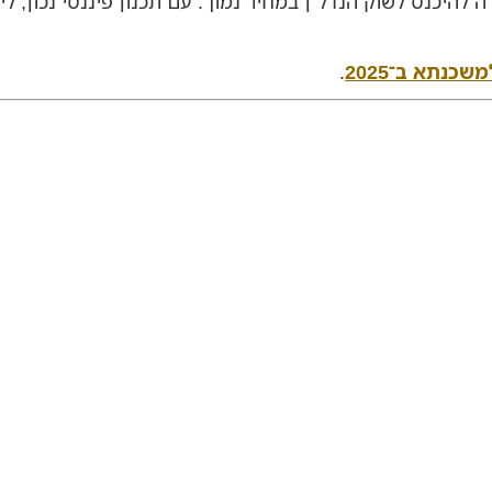
היכנס לשוק הנדל"ן במחיר נמוך. עם תכנון פיננסי נכון, ליוו
כנתא ב־2025
.